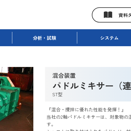
資料
分析・試験
システム
）
混合装置
パドルミキサー（
ST型
『混合・攪拌に優れた性能を発揮！』
当社の2軸パドルミキサーは、対象物の
す。