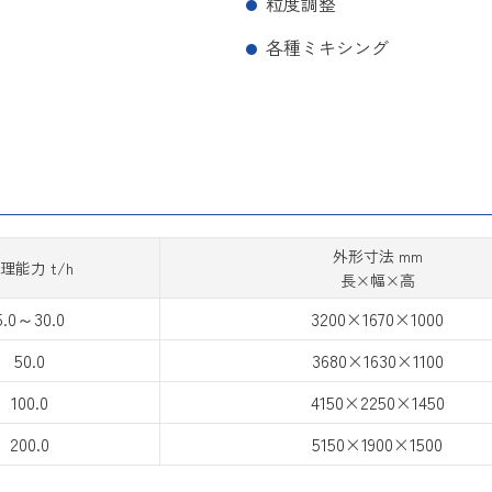
粒度調整
各種ミキシング
外形寸法 mm
理能力 t/h
長×幅×高
5.0～30.0
3200×1670×1000
50.0
3680×1630×1100
100.0
4150×2250×1450
200.0
5150×1900×1500